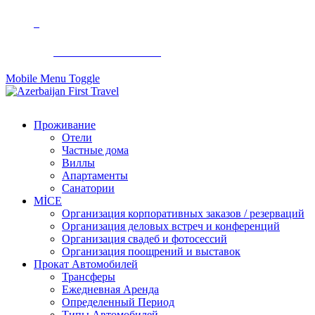
+994 50 299 90 92
Mobile Menu Toggle
Проживание
Отели
Частные дома
Виллы
Апартаменты
Санатории
MİCE
Организация корпоративных заказов / резерваций
Организация деловых встреч и конференций
Организация свадеб и фотосессий
Организация поощрений и выставок
Прокат Автомобилей
Трансферы
Ежедневная Аренда
Определенный Период
Типы Автомобилей