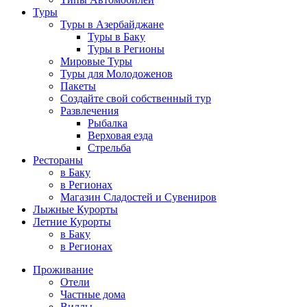
Туры
Туры в Азербайджане
Туры в Баку
Туры в Регионы
Мировые Туры
Туры для Молодоженов
Пакеты
Создайте свой собственный тур
Развлечения
Рыбалка
Верховая езда
Стрельба
Рестораны
в Баку
в Регионах
Магазин Сладостей и Сувениров
Лыжные Курорты
Летние Курорты
в Баку
в Регионах
Проживание
Отели
Частные дома
Виллы