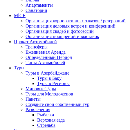
Апартаменты
Санатории
MİCE
Организация корпоративных заказов / резерваций
Организация деловых встреч и конференций
Организация свадеб и фотосессий
Организация поощрений и выставок
Прокат Автомобилей
Трансферы
Ежедневная Аренда
Определенный Период
Типы Автомобилей
Туры
Туры в Азербайджане
Туры в Баку
Туры в Регионы
Мировые Туры
Туры для Молодоженов
Пакеты
Создайте свой собственный тур
Развлечения
Рыбалка
Верховая езда
Стрельба