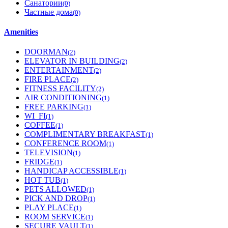
Санатории
(0)
Частные дома
(0)
Amenities
DOORMAN
(2)
ELEVATOR IN BUILDING
(2)
ENTERTAINMENT
(2)
FIRE PLACE
(2)
FITNESS FACILITY
(2)
AIR CONDITIONING
(1)
FREE PARKING
(1)
WI_FI
(1)
COFFEE
(1)
COMPLIMENTARY BREAKFAST
(1)
CONFERENCE ROOM
(1)
TELEVISION
(1)
FRIDGE
(1)
HANDICAP ACCESSIBLE
(1)
HOT TUB
(1)
PETS ALLOWED
(1)
PICK AND DROP
(1)
PLAY PLACE
(1)
ROOM SERVICE
(1)
SECURE VAULT
(1)