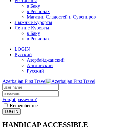
Рестораны
в Баку
в Регионах
Магазин Сладостей и Сувениров
Лыжные Курорты
Летние Курорты
в Баку
в Регионах
LOGIN
Русский
Азербайджанский
Английский
Русский
Azerbaijan First Travel
Forgot password?
Remember me
LOG IN
HANDICAP ACCESSIBLE