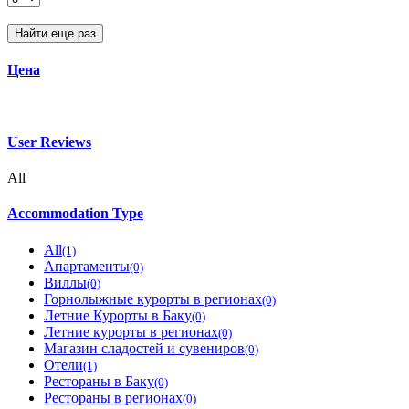
Найти еще раз
Цена
User Reviews
All
Accommodation Type
All
(1)
Апартаменты
(0)
Виллы
(0)
Горнолыжные курорты в регионах
(0)
Летние Курорты в Баку
(0)
Летние курорты в регионах
(0)
Магазин сладостей и сувениров
(0)
Отели
(1)
Рестораны в Баку
(0)
Рестораны в регионах
(0)