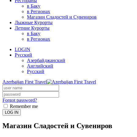
Рестораны
в Баку
в Регионах
Магазин Сладостей и Сувениров
Лыжные Курорты
Летние Курорты
в Баку
в Регионах
LOGIN
Русский
Азербайджанский
Английский
Русский
Azerbaijan First Travel
Forgot password?
Remember me
LOG IN
Магазин Сладостей и Сувениров