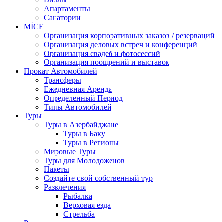
Апартаменты
Санатории
MİCE
Организация корпоративных заказов / резерваций
Организация деловых встреч и конференций
Организация свадеб и фотосессий
Организация поощрений и выставок
Прокат Автомобилей
Трансферы
Ежедневная Аренда
Определенный Период
Типы Автомобилей
Туры
Туры в Азербайджане
Туры в Баку
Туры в Регионы
Мировые Туры
Туры для Молодоженов
Пакеты
Создайте свой собственный тур
Развлечения
Рыбалка
Верховая езда
Стрельба