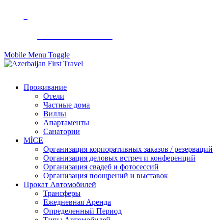
+994 50 299 90 92
Mobile Menu Toggle
Проживание
Отели
Частные дома
Виллы
Апартаменты
Санатории
MİCE
Организация корпоративных заказов / резерваций
Организация деловых встреч и конференций
Организация свадеб и фотосессий
Организация поощрений и выставок
Прокат Автомобилей
Трансферы
Ежедневная Аренда
Определенный Период
Типы Автомобилей