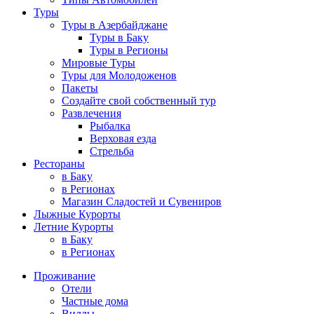
Туры
Туры в Азербайджане
Туры в Баку
Туры в Регионы
Мировые Туры
Туры для Молодоженов
Пакеты
Создайте свой собственный тур
Развлечения
Рыбалка
Верховая езда
Стрельба
Рестораны
в Баку
в Регионах
Магазин Сладостей и Сувениров
Лыжные Курорты
Летние Курорты
в Баку
в Регионах
Проживание
Отели
Частные дома
Виллы