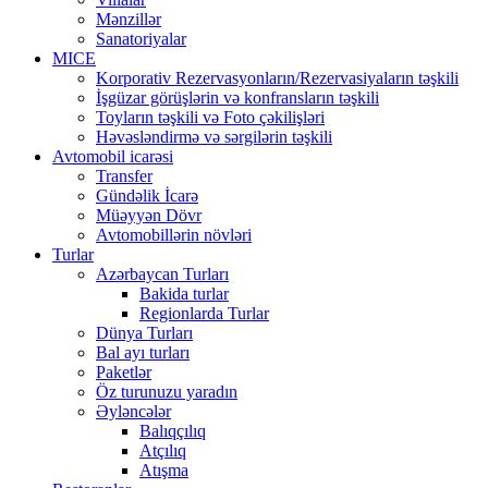
Mənzillər
Sanatoriyalar
MICE
Korporativ Rezervasyonların/Rezervasiyaların təşkili
İşgüzar görüşlərin və konfransların təşkili
Toyların təşkili və Foto çəkilişləri
Həvəsləndirmə və sərgilərin təşkili
Avtomobil icarəsi
Transfer
Gündəlik İcarə
Müəyyən Dövr
Avtomobillərin növləri
Turlar
Azərbaycan Turları
Bakida turlar
Regionlarda Turlar
Dünya Turları
Bal ayı turları
Paketlər
Öz turunuzu yaradın
Əyləncələr
Balıqçılıq
Atçılıq
Atışma