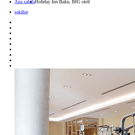
Ana səhifə
Holiday Inn Baku, IHG oteli
şəkillər