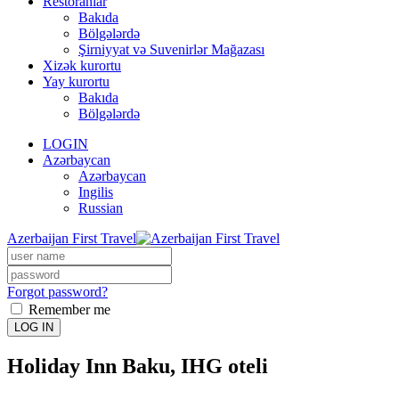
Restoranlar
Bakıda
Bölgələrdə
Şirniyyat və Suvenirlər Mağazası
Xizək kurortu
Yay kurortu
Bakıda
Bölgələrdə
LOGIN
Azərbaycan
Azərbaycan
Ingilis
Russian
Azerbaijan First Travel
Forgot password?
Remember me
LOG IN
Holiday Inn Baku, IHG oteli