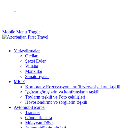
+994 50 299 90 92
Mobile Menu Toggle
Yerləşdirmələr
Otellər
Şəxsi Evlər
Villalar
Mənzillər
Sanatoriyalar
MICE
Korporativ Rezervasyonların/Rezervasiyaların təşkili
İşgüzar görüşlərin və konfransların təşkili
Toyların təşkili və Foto çəkilişləri
Həvəsləndirmə və sərgilərin təşkili
Avtomobil icarəsi
Transfer
Gündəlik İcarə
Müəyyən Dövr
Avtomobillərin növləri