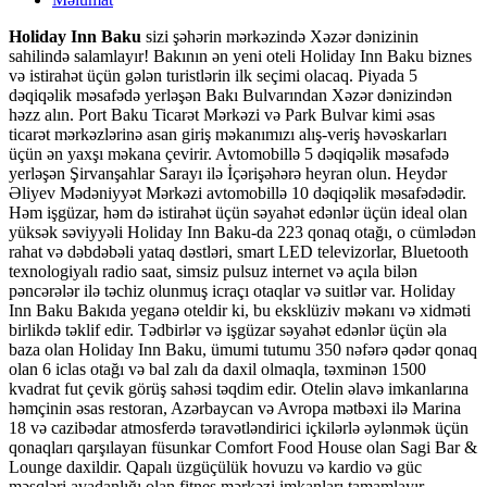
Holiday Inn Baku
sizi şəhərin mərkəzində Xəzər dənizinin
sahilində salamlayır! Bakının ən yeni oteli Holiday Inn Baku biznes
və istirahət üçün gələn turistlərin ilk seçimi olacaq. Piyada 5
dəqiqəlik məsafədə yerləşən Bakı Bulvarından Xəzər dənizindən
həzz alın. Port Baku Ticarət Mərkəzi və Park Bulvar kimi əsas
ticarət mərkəzlərinə asan giriş məkanımızı alış-veriş həvəskarları
üçün ən yaxşı məkana çevirir. Avtomobillə 5 dəqiqəlik məsafədə
yerləşən Şirvanşahlar Sarayı ilə İçərişəhərə heyran olun. Heydər
Əliyev Mədəniyyət Mərkəzi avtomobillə 10 dəqiqəlik məsafədədir.
Həm işgüzar, həm də istirahət üçün səyahət edənlər üçün ideal olan
yüksək səviyyəli Holiday Inn Baku-da 223 qonaq otağı, o cümlədən
rahat və dəbdəbəli yataq dəstləri, smart LED televizorlar, Bluetooth
texnologiyalı radio saat, simsiz pulsuz internet və açıla bilən
pəncərələr ilə təchiz olunmuş icraçı otaqlar və suitlər var. Holiday
Inn Baku Bakıda yeganə oteldir ki, bu eksklüziv məkanı və xidməti
birlikdə təklif edir. Tədbirlər və işgüzar səyahət edənlər üçün əla
baza olan Holiday Inn Baku, ümumi tutumu 350 nəfərə qədər qonaq
olan 6 iclas otağı və bal zalı da daxil olmaqla, təxminən 1500
kvadrat fut çevik görüş sahəsi təqdim edir. Otelin əlavə imkanlarına
həmçinin əsas restoran, Azərbaycan və Avropa mətbəxi ilə Marina
18 və cazibədar atmosferdə təravətləndirici içkilərlə əylənmək üçün
qonaqları qarşılayan füsunkar Comfort Food House olan Sagi Bar &
Lounge daxildir. Qapalı üzgüçülük hovuzu və kardio və güc
məşqləri avadanlığı olan fitnes mərkəzi imkanları tamamlayır.