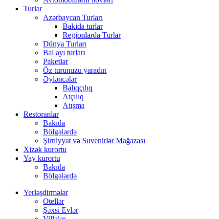
Turlar
Azərbaycan Turları
Bakida turlar
Regionlarda Turlar
Dünya Turları
Bal ayı turları
Paketlər
Öz turunuzu yaradın
Əyləncələr
Balıqçılıq
Atçılıq
Atışma
Restoranlar
Bakıda
Bölgələrdə
Şirniyyat və Suvenirlər Mağazası
Xizək kurortu
Yay kurortu
Bakıda
Bölgələrdə
Yerləşdirmələr
Otellər
Şəxsi Evlər
Villalar