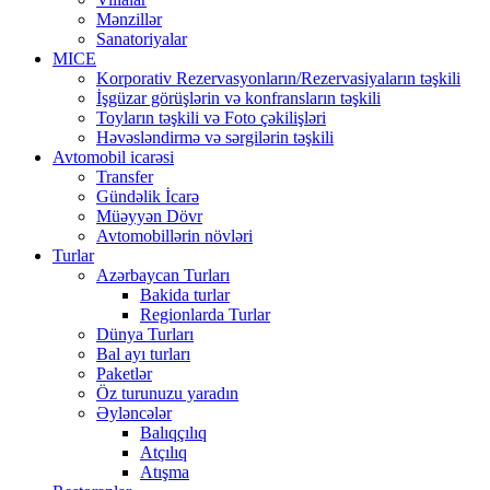
Mənzillər
Sanatoriyalar
MICE
Korporativ Rezervasyonların/Rezervasiyaların təşkili
İşgüzar görüşlərin və konfransların təşkili
Toyların təşkili və Foto çəkilişləri
Həvəsləndirmə və sərgilərin təşkili
Avtomobil icarəsi
Transfer
Gündəlik İcarə
Müəyyən Dövr
Avtomobillərin növləri
Turlar
Azərbaycan Turları
Bakida turlar
Regionlarda Turlar
Dünya Turları
Bal ayı turları
Paketlər
Öz turunuzu yaradın
Əyləncələr
Balıqçılıq
Atçılıq
Atışma