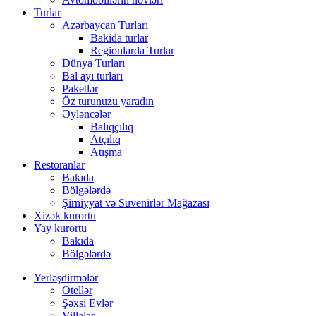
Turlar
Azərbaycan Turları
Bakida turlar
Regionlarda Turlar
Dünya Turları
Bal ayı turları
Paketlər
Öz turunuzu yaradın
Əyləncələr
Balıqçılıq
Atçılıq
Atışma
Restoranlar
Bakıda
Bölgələrdə
Şirniyyat və Suvenirlər Mağazası
Xizək kurortu
Yay kurortu
Bakıda
Bölgələrdə
Yerləşdirmələr
Otellər
Şəxsi Evlər
Villalar