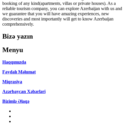
booking of any kind(apartments, villas or private houses). As a
reliable tourism company, you can explore Azerbaijan with us and
we guarantee that you will have amazing experiences, new
discoveries and most importantly will get to know Azerbaijan
comprehensively.
Bizə yazın
Menyu
Haqqımızda
Faydalı Məlumat
Miqrasiya
Azərbaycan Xəbərləri
Bizimlə Əlaqə