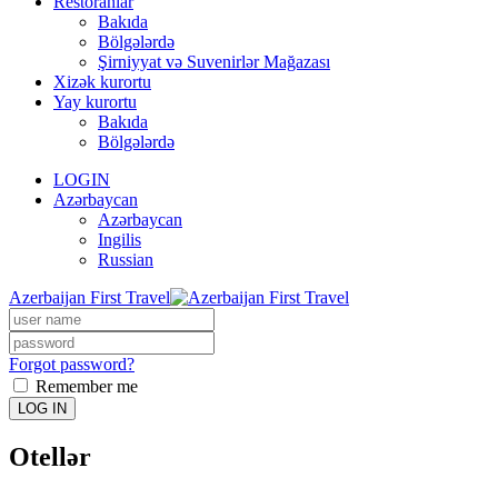
Restoranlar
Bakıda
Bölgələrdə
Şirniyyat və Suvenirlər Mağazası
Xizək kurortu
Yay kurortu
Bakıda
Bölgələrdə
LOGIN
Azərbaycan
Azərbaycan
Ingilis
Russian
Azerbaijan First Travel
Forgot password?
Remember me
LOG IN
Otellər