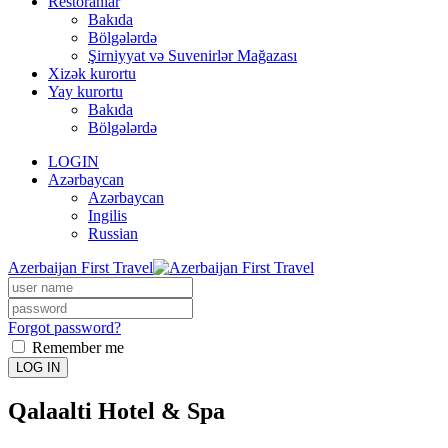
Restoranlar
Bakıda
Bölgələrdə
Şirniyyat və Suvenirlər Mağazası
Xizək kurortu
Yay kurortu
Bakıda
Bölgələrdə
LOGIN
Azərbaycan
Azərbaycan
Ingilis
Russian
Azerbaijan First Travel
Forgot password?
Remember me
LOG IN
Qalaalti Hotel & Spa