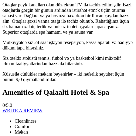
Otaqlar peyk kanalları olan düz ekran TV ilə təchiz edilmişdir. Bəzi
otaqlarda gərgin bir günün ardından istirahət etmək üçün oturma
sahəsi var. Dağlara və ya hovuza baxarkən bir fincan çaydan həzz
alın. Otaqlar şəxsi vanna otağı ilə təchiz olunub. Rahatlığınız üçün
siz hamam xalatı, terlik və pulsuz tualet əşyaları tapacaqsınız.
Superior otaqlarda spa hamamı və ya sauna var.
Mülkiyyətdə siz 24 saat işləyən resepsiyon, kassa aparatı və hədiyyə
dükanı tapa bilərsiniz.
Siz oteldə stolüstü tennis, futbol və ya basketbol kimi müxtəlif
idman fəaliyyətlərindən həzz ala bilərsiniz.
Xüsusilə cütlüklər məkanı bəyənirlər – iki nəfərlik səyahət üçün
buranı 9,0 qiymətləndirdilər.
Amenities of Qalaalti Hotel & Spa
0/5.0
WRITE A REVIEW
Cleanliness
Comfort
Məkan