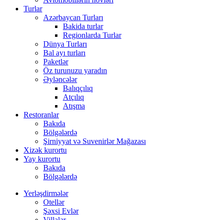
Turlar
Azərbaycan Turları
Bakida turlar
Regionlarda Turlar
Dünya Turları
Bal ayı turları
Paketlər
Öz turunuzu yaradın
Əyləncələr
Balıqçılıq
Atçılıq
Atışma
Restoranlar
Bakıda
Bölgələrdə
Şirniyyat və Suvenirlər Mağazası
Xizək kurortu
Yay kurortu
Bakıda
Bölgələrdə
Yerləşdirmələr
Otellər
Şəxsi Evlər
Villalar