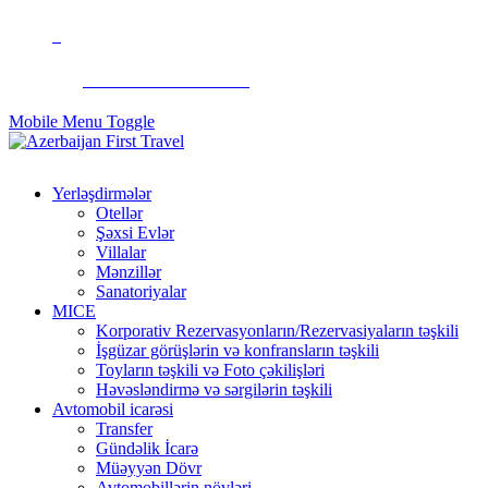
+994 50 299 90 92
Mobile Menu Toggle
Yerləşdirmələr
Otellər
Şəxsi Evlər
Villalar
Mənzillər
Sanatoriyalar
MICE
Korporativ Rezervasyonların/Rezervasiyaların təşkili
İşgüzar görüşlərin və konfransların təşkili
Toyların təşkili və Foto çəkilişləri
Həvəsləndirmə və sərgilərin təşkili
Avtomobil icarəsi
Transfer
Gündəlik İcarə
Müəyyən Dövr
Avtomobillərin növləri