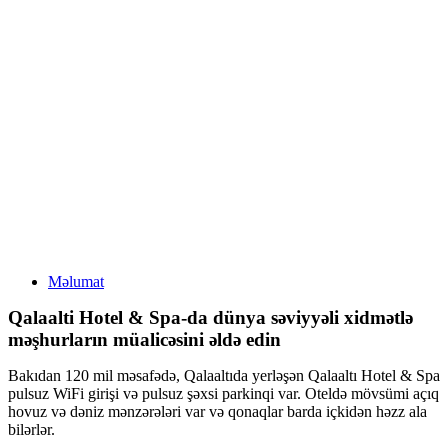
Məlumat
Qalaalti Hotel & Spa-da dünya səviyyəli xidmətlə
məşhurların müalicəsini əldə edin
Bakıdan 120 mil məsafədə, Qalaaltıda yerləşən Qalaaltı Hotel & Spa
pulsuz WiFi girişi və pulsuz şəxsi parkinqi var. Oteldə mövsümi açıq
hovuz və dəniz mənzərələri var və qonaqlar barda içkidən həzz ala
bilərlər.