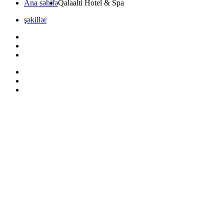
Ana səhifə
Qalaalti Hotel & Spa
şəkillər