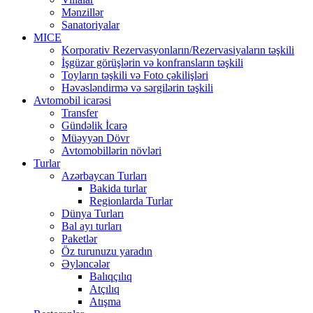
Mənzillər
Sanatoriyalar
MICE
Korporativ Rezervasyonların/Rezervasiyaların təşkili
İşgüzar görüşlərin və konfransların təşkili
Toyların təşkili və Foto çəkilişləri
Həvəsləndirmə və sərgilərin təşkili
Avtomobil icarəsi
Transfer
Gündəlik İcarə
Müəyyən Dövr
Avtomobillərin növləri
Turlar
Azərbaycan Turları
Bakida turlar
Regionlarda Turlar
Dünya Turları
Bal ayı turları
Paketlər
Öz turunuzu yaradın
Əyləncələr
Balıqçılıq
Atçılıq
Atışma