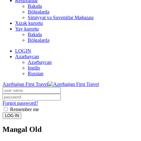
Restoranlar
Bakıda
Bölgələrdə
Şirniyyat və Suvenirlər Mağazası
Xizək kurortu
Yay kurortu
Bakıda
Bölgələrdə
LOGIN
Azərbaycan
Azərbaycan
Ingilis
Russian
Azerbaijan First Travel
Forgot password?
Remember me
LOG IN
Mangal Old