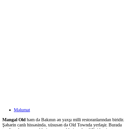
Məlumat
Mangal Old
həm də Bakının ən yaxşı milli restoranlarından biridir.
Şəhərin canlı hissəsində, xüsusən də Old Townda yerləşir. Burada