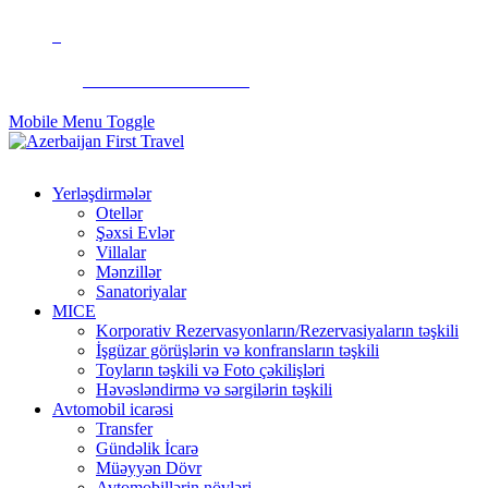
+994 50 299 90 92
Mobile Menu Toggle
Yerləşdirmələr
Otellər
Şəxsi Evlər
Villalar
Mənzillər
Sanatoriyalar
MICE
Korporativ Rezervasyonların/Rezervasiyaların təşkili
İşgüzar görüşlərin və konfransların təşkili
Toyların təşkili və Foto çəkilişləri
Həvəsləndirmə və sərgilərin təşkili
Avtomobil icarəsi
Transfer
Gündəlik İcarə
Müəyyən Dövr
Avtomobillərin növləri