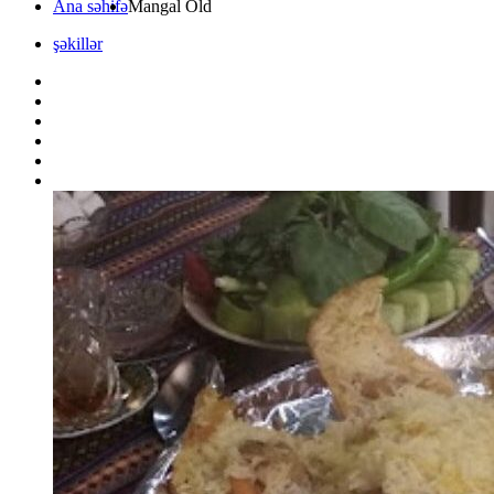
Ana səhifə
Mangal Old
şəkillər