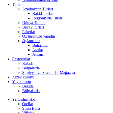
Turlar
Azərbaycan Turları
Bakida turlar
Regionlarda Turlar
Dünya Turları
Bal ayı turları
Paketlər
Öz turunuzu yaradın
Əyləncələr
Balıqçılıq
Atçılıq
Atışma
Restoranlar
Bakıda
Bölgələrdə
Şirniyyat və Suvenirlər Mağazası
Xizək kurortu
Yay kurortu
Bakıda
Bölgələrdə
Yerləşdirmələr
Otellər
Şəxsi Evlər
Villalar