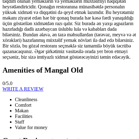
təqdim olunan yeməklərin və yeməklərin müxtəlifliyi həqiqətən
heyrətləndiricidir. Qonağın restoranına münasibətdə personalın
yüksək xidməti və diqqətini də qeyd etmək lazımdır. Bu heyrətamiz
məkanı ziyarət edən hər bir qonaq burada hər kəsə fərdi yanaşıldığı
üçün göstərilən xidmətdən razı qalır. Siz burada ən yaxşı aşpazların
hazırladığı dadlı azərbaycan üslublu lula və kababları dada
bilərsiniz. Bundan əlavə, ən təzə məhsullardan (tərəvəz, meyvə və ət
xörəkləri) hazırlanmış müxtəlif yemək növləri ilə dad edə bilərsiniz.
Bir sözlə, bu gözəl restoranı seçməklə siz tamamilə böyük təcrübə
qazanacaqsınız. Əgər şirkətimiz vasitəsilə orada yer bron etməyi
seçsəniz, biz sizə imtiyazlı xidmət göstərəcəyinizi təmin edəcəyik.
Amenities of Mangal Old
0/5.0
WRITE A REVIEW
Cleanliness
Comfort
Məkan
Facilities
Staff
Value for money