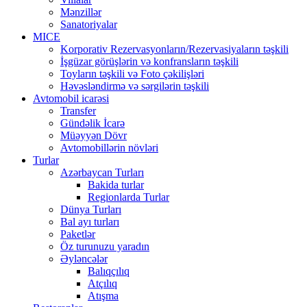
Mənzillər
Sanatoriyalar
MICE
Korporativ Rezervasyonların/Rezervasiyaların təşkili
İşgüzar görüşlərin və konfransların təşkili
Toyların təşkili və Foto çəkilişləri
Həvəsləndirmə və sərgilərin təşkili
Avtomobil icarəsi
Transfer
Gündəlik İcarə
Müəyyən Dövr
Avtomobillərin növləri
Turlar
Azərbaycan Turları
Bakida turlar
Regionlarda Turlar
Dünya Turları
Bal ayı turları
Paketlər
Öz turunuzu yaradın
Əyləncələr
Balıqçılıq
Atçılıq
Atışma