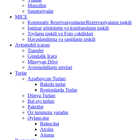
Mənzillər
Sanatoriyalar
MICE
Korporativ Rezervasyonların/Rezervasiyaların təşkili
İşgüzar görüşlərin və konfransların təşkili
Toyların təşkili və Foto çəkilişləri
Həvəsləndirmə və sərgilərin təşkili
Avtomobil icarəsi
Transfer
Gündəlik İcarə
Müəyyən Dövr
Avtomobillərin növləri
Turlar
Azərbaycan Turları
Bakida turlar
Regionlarda Turlar
Dünya Turları
Bal ayı turları
Paketlər
Öz turunuzu yaradın
Əyləncələr
Balıqçılıq
Atçılıq
Atışma