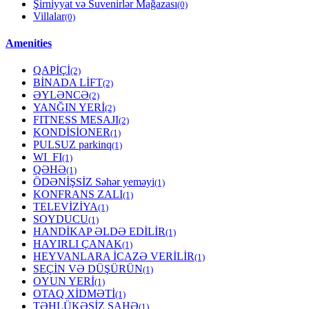
Şirniyyat və Suvenirlər Mağazası
(0)
Villalar
(0)
Amenities
QAPİÇİ
(2)
BİNADA LİFT
(2)
ƏYLƏNCƏ
(2)
YANĞIN YERİ
(2)
FITNESS MESAJI
(2)
KONDİSİONER
(1)
PULSUZ parkinq
(1)
WI_FI
(1)
QƏHƏ
(1)
ÖDƏNİŞSİZ Səhər yeməyi
(1)
KONFRANS ZALI
(1)
TELEVİZİYA
(1)
SOYDUCU
(1)
HANDİKAP ƏLDƏ EDİLİR
(1)
HAYIRLI ÇANAK
(1)
HEYVANLARA İCAZƏ VERİLİR
(1)
SEÇİN VƏ DÜŞÜRÜN
(1)
OYUN YERİ
(1)
OTAQ XİDMƏTİ
(1)
TƏHLÜKƏSİZ SAHƏ
(1)