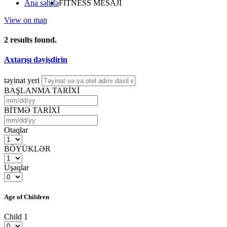
Ana səhifə
FITNESS MESAJI
View on map
2
results found.
Axtarışı dəyişdirin
təyinat yeri
BAŞLANMA TARİXİ
BİTMƏ TARİXİ
Otaqlar
BÖYÜKLƏR
Uşaqlar
Age of Children
Child 1