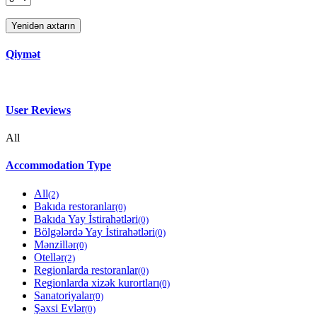
Yenidən axtarın
Qiymət
User Reviews
All
Accommodation Type
All
(2)
Bakıda restoranlar
(0)
Bakıda Yay İstirahətləri
(0)
Bölgələrdə Yay İstirahətləri
(0)
Mənzillər
(0)
Otellər
(2)
Regionlarda restoranlar
(0)
Regionlarda xizək kurortları
(0)
Sanatoriyalar
(0)
Şəxsi Evlər
(0)