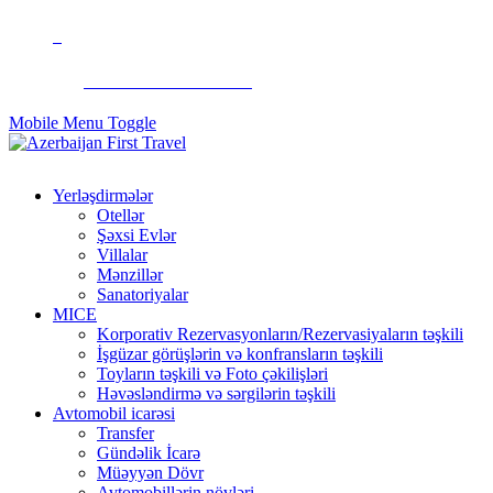
+994 50 299 90 92
Mobile Menu Toggle
Yerləşdirmələr
Otellər
Şəxsi Evlər
Villalar
Mənzillər
Sanatoriyalar
MICE
Korporativ Rezervasyonların/Rezervasiyaların təşkili
İşgüzar görüşlərin və konfransların təşkili
Toyların təşkili və Foto çəkilişləri
Həvəsləndirmə və sərgilərin təşkili
Avtomobil icarəsi
Transfer
Gündəlik İcarə
Müəyyən Dövr
Avtomobillərin növləri