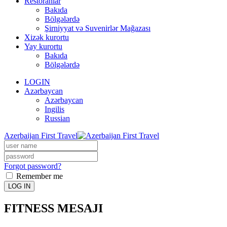
Restoranlar
Bakıda
Bölgələrdə
Şirniyyat və Suvenirlər Mağazası
Xizək kurortu
Yay kurortu
Bakıda
Bölgələrdə
LOGIN
Azərbaycan
Azərbaycan
Ingilis
Russian
Azerbaijan First Travel
Forgot password?
Remember me
LOG IN
FITNESS MESAJI