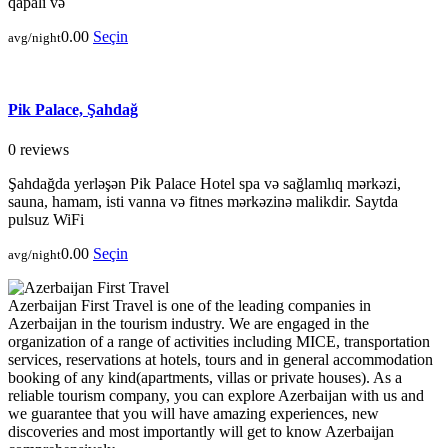
qapalı və
0.00
Seçin
avg/night
Pik Palace, Şahdağ
0 reviews
Şahdağda yerləşən Pik Palace Hotel spa və sağlamlıq mərkəzi,
sauna, hamam, isti vanna və fitnes mərkəzinə malikdir. Saytda
pulsuz WiFi
0.00
Seçin
avg/night
Azerbaijan First Travel is one of the leading companies in
Azerbaijan in the tourism industry. We are engaged in the
organization of a range of activities including MICE, transportation
services, reservations at hotels, tours and in general accommodation
booking of any kind(apartments, villas or private houses). As a
reliable tourism company, you can explore Azerbaijan with us and
we guarantee that you will have amazing experiences, new
discoveries and most importantly will get to know Azerbaijan