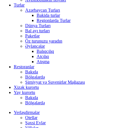
Turlar
Azərbaycan Turları
Bakida turlar
Regionlarda Turlar
Dünya Turları
Bal ayı turları
Paketlər
Öz turunuzu yaradın
Əyləncələr
Balıqçılıq
Atçılıq
Atışma
Restoranlar
Bakıda
Bölgələrdə
Şirniyyat və Suvenirlər Mağazası
Xizək kurortu
Yay kurortu
Bakıda
Bölgələrdə
Yerləşdirmələr
Otellər
Şəxsi Evlər
Villalar