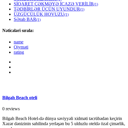
SİQARET ÇƏKMƏYƏ İCAZƏ VERİLİR
(1)
TƏDBİRLƏR ÜÇÜN UYUNDUR
(1)
ÜZGÜÇÜLÜK HOVUZU
(1)
ŞƏrab BAR
(1)
Nəticələri sırala:
name
Qiyməti
rating
Bilgah Beach oteli
0 reviews
Bilgah Beach Hotel-də dünya səviyyəli xidməti təcrübədən keçirin
Xəzər dənizinin sahilində yerləşən bu 5 ulduzlu oteldə özəl çimərlik,