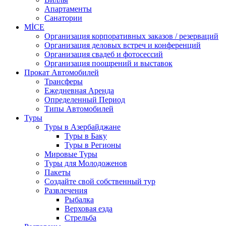
Апартаменты
Санатории
MİCE
Организация корпоративных заказов / резерваций
Организация деловых встреч и конференций
Организация свадеб и фотосессий
Организация поощрений и выставок
Прокат Автомобилей
Трансферы
Ежедневная Аренда
Определенный Период
Типы Автомобилей
Туры
Туры в Азербайджане
Туры в Баку
Туры в Регионы
Мировые Туры
Туры для Молодоженов
Пакеты
Создайте свой собственный тур
Развлечения
Рыбалка
Верховая езда
Стрельба