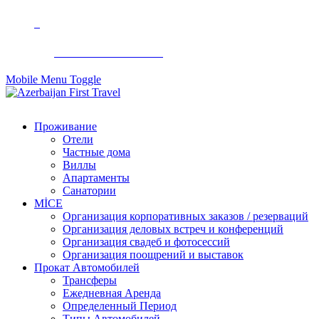
+994 50 299 90 92
Mobile Menu Toggle
Проживание
Отели
Частные дома
Виллы
Апартаменты
Санатории
MİCE
Организация корпоративных заказов / резерваций
Организация деловых встреч и конференций
Организация свадеб и фотосессий
Организация поощрений и выставок
Прокат Автомобилей
Трансферы
Ежедневная Аренда
Определенный Период
Типы Автомобилей