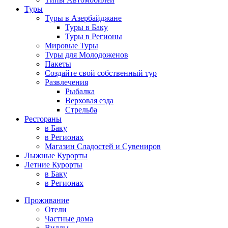
Туры
Туры в Азербайджане
Туры в Баку
Туры в Регионы
Мировые Туры
Туры для Молодоженов
Пакеты
Создайте свой собственный тур
Развлечения
Рыбалка
Верховая езда
Стрельба
Рестораны
в Баку
в Регионах
Магазин Сладостей и Сувениров
Лыжные Курорты
Летние Курорты
в Баку
в Регионах
Проживание
Отели
Частные дома
Виллы