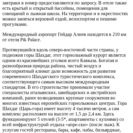
завтраки в номер предоставляются по запросу. В отеле также
есть крытый и открытый бассейны, помещения для
совещаний и лыжная школа. На территории и в окрестностях
можно заняться верховой ездой, велоспортом и пешими
прогулками.
Международный аэропорт Гейдар Алиев находится в 210 км
от отеля Pik Palace.
Протянувшийся вдоль северо-восточной части страны, у
подножия горы Шахдаг, этот горнолыжный курорт является
одним из красивейших уголков всего Кавказа. Богатая и
разнообразная природа района, чистый воздух и
благоприятный климат дали возможность для развития
современного Шахдагского туристического комплекса,
соответствующего самым высоким международным
стандартам. В его строительстве принимали участие
специалисты итальянских, швейцарских и австрийских
компаний, ранее возводивших крупные сооружения во
многих известных европейских горнолыжных центрах. Гора
Шахдаг (Царь-гора) имеет высоту 4 тысячи метров, а сам
комплекс расположен на высоте от 1,5 до 2,4 км. Здесь
функционируют 5 отелей (3-5*, апартаменты с кухнями) со
всей инфраструктурой отдыха «апре-ски» (после лыж). К
услугам гостей рестораны, бары, кафе, пабы, бильярдные,