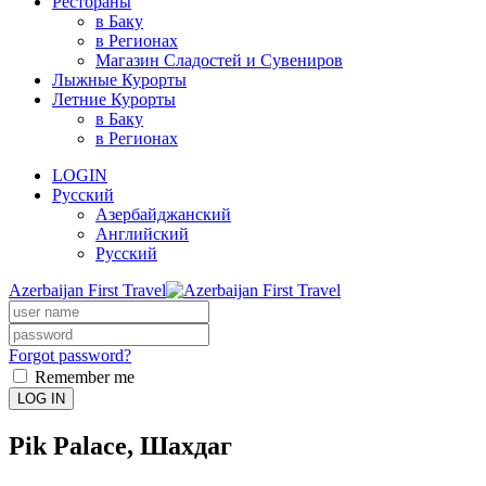
Рестораны
в Баку
в Регионах
Магазин Сладостей и Сувениров
Лыжные Курорты
Летние Курорты
в Баку
в Регионах
LOGIN
Русский
Азербайджанский
Английский
Русский
Azerbaijan First Travel
Forgot password?
Remember me
LOG IN
Pik Palace, Шахдаг