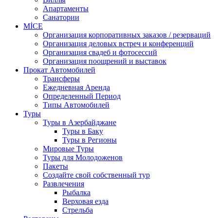
Апартаменты
Санатории
MİCE
Организация корпоративных заказов / резерваций
Организация деловых встреч и конференций
Организация свадеб и фотосессий
Организация поощрений и выставок
Прокат Автомобилей
Трансферы
Ежедневная Аренда
Определенный Период
Типы Автомобилей
Туры
Туры в Азербайджане
Туры в Баку
Туры в Регионы
Мировые Туры
Туры для Молодоженов
Пакеты
Создайте свой собственный тур
Развлечения
Рыбалка
Верховая езда
Стрельба