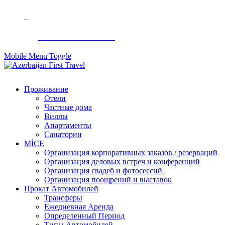
+994 50 299 90 92
Mobile Menu Toggle
Проживание
Отели
Частные дома
Виллы
Апартаменты
Санатории
MİCE
Организация корпоративных заказов / резерваций
Организация деловых встреч и конференций
Организация свадеб и фотосессий
Организация поощрений и выставок
Прокат Автомобилей
Трансферы
Ежедневная Аренда
Определенный Период
Типы Автомобилей