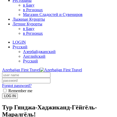
Рестораны
в Баку
в Регионах
Магазин Сладостей и Сувениров
Лыжные Курорты
Летние Курорты
в Баку
в Регионах
LOGIN
Русский
Азербайджанский
Английский
Русский
Azerbaijan First Travel
Forgot password?
Remember me
LOG IN
Тур Гянджа-Хаджиканд-Гёйгёль-
Маралгёль!