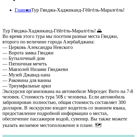
Главная
Тур Гянджа-Хаджиканд-Гёйгёль-Маралгёль!
Тур Гянджа-Хаджиканд-Гёйгёль-Маралгёль! 🌄
Во время этого тура мы посетим разные места Гянджи,
второго по величине города Азербайджана:
— Церковь Александра Невского
— Ворота замка Гянджи
— Бутылочный дом
— Пятничная мечеть
— Мавзолей Низами Гянджеви
— Музей Джавад-хана
— Раковина для ванны
— Триумфальные арки
Экскурсия организована на автомобиле Мерседес Вито на 7-8
человек. Стоимость тура 50$ с человека. Если автомобиль
забронирован полностью, общая стоимость составляет 300
долларов. В экскурсию входит водитель со знанием языка,
предоставление подробной информации о местах,
обеспечение пассажиров водой, сувенир. Вы также можете
указать желаемое местоположение в плане. 🗺️