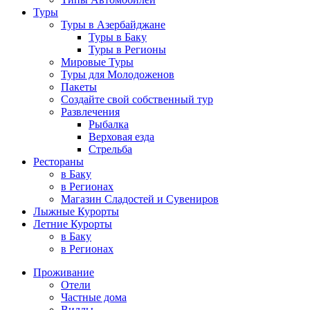
Туры
Туры в Азербайджане
Туры в Баку
Туры в Регионы
Мировые Туры
Туры для Молодоженов
Пакеты
Создайте свой собственный тур
Развлечения
Рыбалка
Верховая езда
Стрельба
Рестораны
в Баку
в Регионах
Магазин Сладостей и Сувениров
Лыжные Курорты
Летние Курорты
в Баку
в Регионах
Проживание
Отели
Частные дома
Виллы